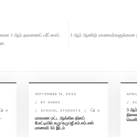
்கான 3 ஆம் தவணைப் பரீட்சைப்
3 ஆம் ஆண்டு மாணவர்களுக்கான நி
ளன.
SEPTEMBER 14, 2023
APRI
BY
GMMS
S
3 ஆம
0
SCHOOL
,
STUDENTS
0
நிலைய
–
மாகாண மட்ட ஆங்கில தினப்
வெளி
போட்டியில் கமு/கமு/ஜீ.எம்.எம்.எஸ்
மாணவி 3ம் இடம்