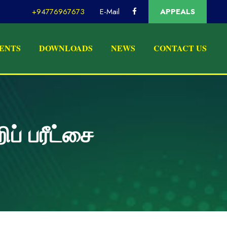
+94776967673
E-Mail
APPEALS
ENTS
DOWNLOADS
NEWS
CONTACT US
் பரீட்சை