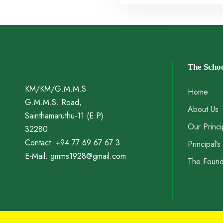
The Scho
KM/KM/G.M.M.S
Home
G.M.M.S. Road,
About Us
Sainthamaruthu-11 (E.P)
Our Princi
32280
Contact: +94 77 69 67 67 3
Principal’
E-Mail: gmms1928@gmail.com
The Foun